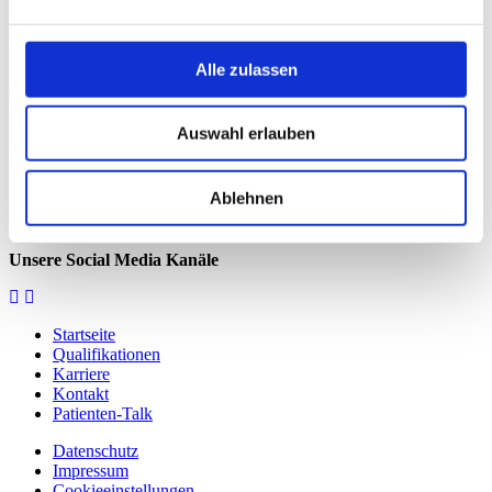
möchten, haben Sie den richtigen
Ansprechpartner gefunden!"
Alle zulassen
Auswahl erlauben
Zentrum für Rehabilitation
Annett Rechenbach
Bastmarkt 34
Ablehnen
99974 Mühlhausen
Telefon: 03601 853201
Unsere Social Media Kanäle
Startseite
Qualifikationen
Karriere
Kontakt
Patienten-Talk
Datenschutz
Impressum
Cookieeinstellungen