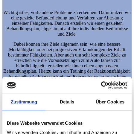
Wichtig ist es, vorhandene Probleme zu erkennen. Dafür nutzen wir
eine gezielte Befunderhebung und Verfahren zur Abtestung
einzelner Fähigkeiten. Danach erstellen wir einen gezielten
Behandlungsplan, abgestimmt auf ihre individuellen Bedürfnisse
und Ziele.
Dabei können ihre Ziele allgemein sein, wie eine bessere
Merkfähigkeit oder bei progressiven Erkrankungen der Erhalt
bestimmter Fähigkeiten. Aber auch um sehr komplexe Ziele zu
erreichen wie die Voraussetzungen zum Auto fahren zur
Fahrtüchtigkeit , erstellen wir Ihnen einen angepassten
Behandlungsplan. Hierzu kann ein Training der Reaktionsfähigkeit,
der geteilten Aufmerksamkeit und Konzentration oder auch ein
gezieltes Blickfeldtraining gehören.
+
Zustimmung
Details
Über Cookies
Unser Bestreben ist es die geistige und psychische
Leistungsfähigkeit soweit zu fördern, damit sie Ihre gesteckten Ziele
erreichen und Sie Ihre völlige Handlungskompetenz und
Unabhängigkeit zurückerlangen und behalten.
Diese Webseite verwendet Cookies
Wir verwenden Cookies, um Inhalte und Anzeigen zu