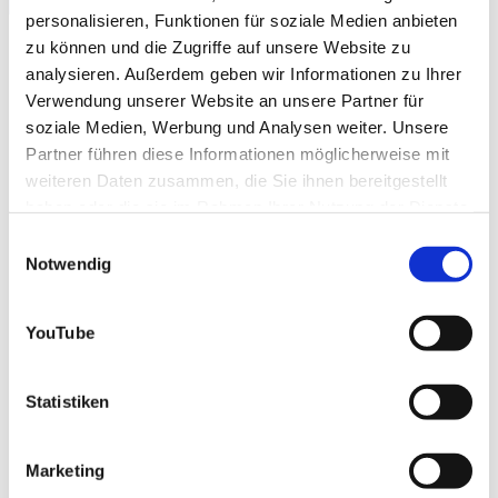
personalisieren, Funktionen für soziale Medien anbieten
zu können und die Zugriffe auf unsere Website zu
analysieren. Außerdem geben wir Informationen zu Ihrer
Zentrum für Rehabilitation
Verwendung unserer Website an unsere Partner für
soziale Medien, Werbung und Analysen weiter. Unsere
Partner führen diese Informationen möglicherweise mit
Lernen - Können -
weiteren Daten zusammen, die Sie ihnen bereitgestellt
haben oder die sie im Rahmen Ihrer Nutzung der Dienste
Leben
gesammelt haben.
Einwilligungsauswahl
Notwendig
03601 853201
YouTube
Statistiken
"Wenn Sie Ihr Leben bewusster gestalten
Marketing