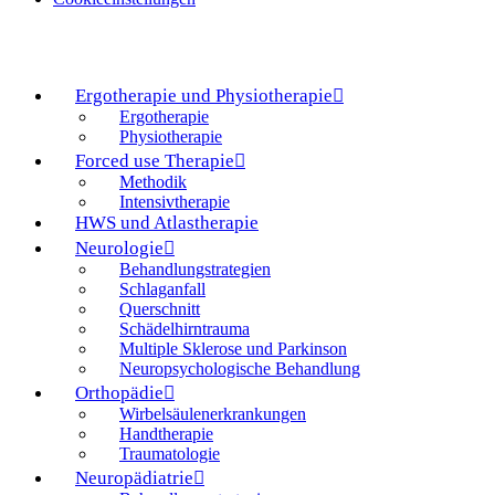
Ergotherapie und Physiotherapie
Ergotherapie
Physiotherapie
Forced use Therapie
Methodik
Intensivtherapie
HWS und Atlastherapie
Neurologie
Behandlungstrategien
Schlaganfall
Querschnitt
Schädelhirntrauma
Multiple Sklerose und Parkinson
Neuropsychologische Behandlung
Orthopädie
Wirbelsäulenerkrankungen
Handtherapie
Traumatologie
Neuropädiatrie